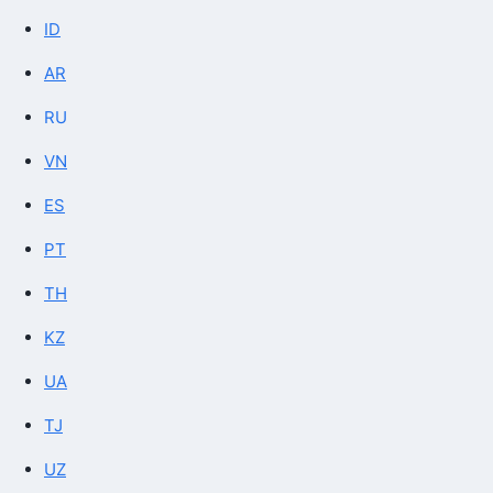
ID
AR
RU
VN
ES
PT
TH
KZ
UA
TJ
UZ