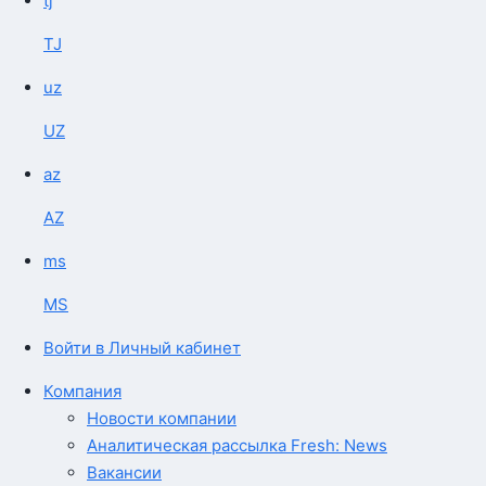
tj
TJ
uz
UZ
az
AZ
ms
MS
Войти в Личный кабинет
Компания
Новости компании
Аналитическая рассылка Fresh: News
Вакансии