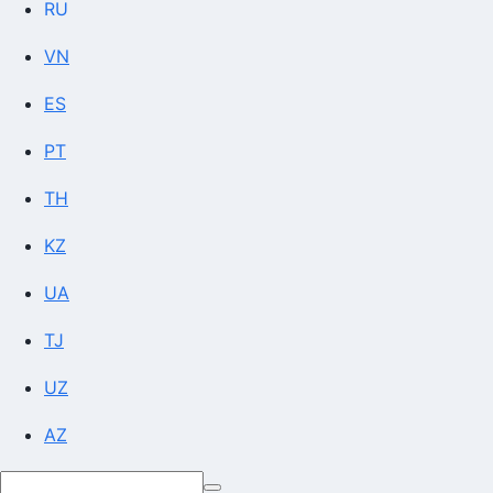
RU
VN
ES
PT
TH
KZ
UA
TJ
UZ
AZ