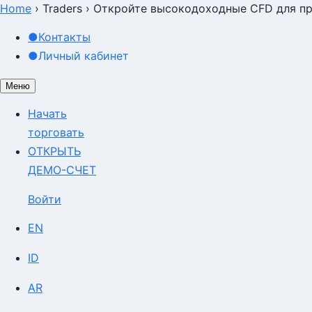
Home
›
Traders
›
Откройте высокодоходные CFD для пр
●
Контакты
●
Личный кабинет
Меню
Начать
торговать
ОТКРЫТЬ
ДЕМО-СЧЕТ
Войти
EN
ID
AR