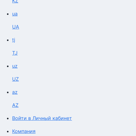
KZ
ua
UA
tj
TJ
uz
UZ
az
AZ
Войти в Личный кабинет
Компания