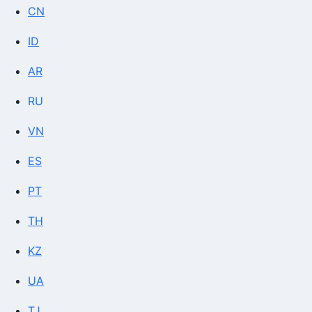
CN
ID
AR
RU
VN
ES
PT
TH
KZ
UA
TJ