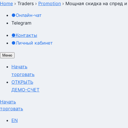
Home
›
Traders
›
Promotion
›
Мощная скидка на спред и 
Мощная скидка на спред и 
●
Онлайн-чат
Telegram
●
Контакты
●
Личный кабинет
Меню
Начать
торговать
ОТКРЫТЬ
ДЕМО-СЧЕТ
Начать
торговать
EN