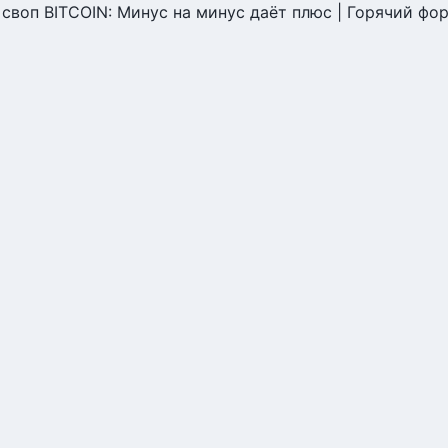
своп BITCOIN: Минус на минус даёт плюс | Горячий фо
своп BITCOIN: Минус на мин