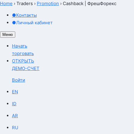
Home
›
Traders
›
Promotion
›
Cashback | ФрешФорекс
●
Контакты
●
Личный кабинет
Меню
Начать
торговать
ОТКРЫТЬ
ДЕМО-СЧЕТ
Войти
EN
ID
AR
RU