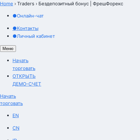
Home
›
Traders
›
Бездепозитный бонус | ФрешФорекс
●
Онлайн-чат
●
Контакты
●
Личный кабинет
Меню
Начать
торговать
ОТКРЫТЬ
ДЕМО-СЧЕТ
Начать
торговать
EN
CN