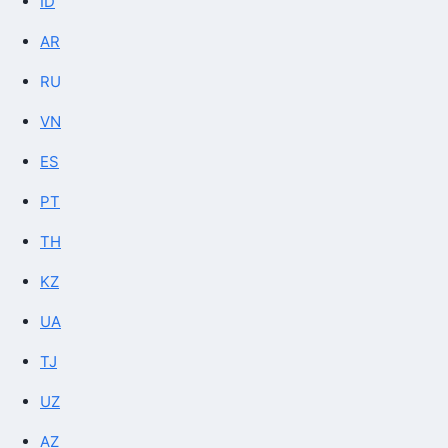
ID
AR
RU
VN
ES
PT
TH
KZ
UA
TJ
UZ
AZ