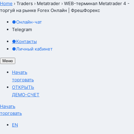
Home
›
Traders
›
Metatrader
›
WEB-терминал Metatrader 4 -
торгуй на рынке Forex Онлайн | ФрешФорекс
●
Онлайн-чат
Telegram
●
Контакты
●
Личный кабинет
Меню
Начать
торговать
ОТКРЫТЬ
ДЕМО-СЧЕТ
Начать
торговать
EN