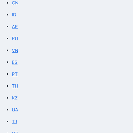
CN
ID
AR
RU
VN
ES
PT
TH
KZ
UA
TJ