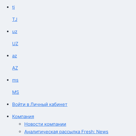
tj
TJ
uz
UZ
az
AZ
ms
MS
Войти в Личный кабинет
Компания
Новости компании
Аналитическая рассылка Fresh: News