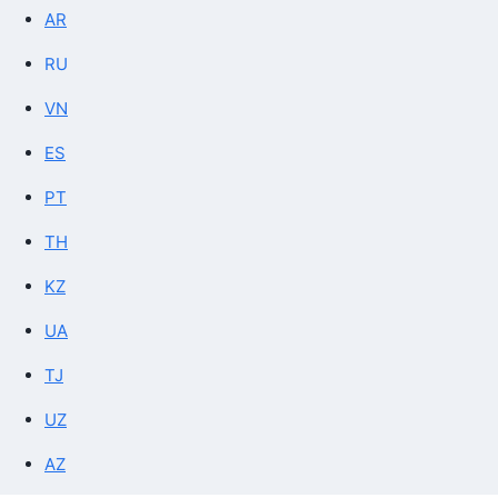
AR
RU
VN
ES
PT
TH
KZ
UA
TJ
UZ
AZ