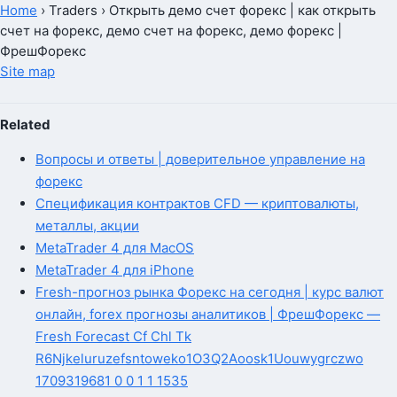
Home
›
Traders
›
Открыть демо счет форекс | как открыть
счет на форекс, демо счет на форекс, демо форекс |
ФрешФорекс
Site map
Related
Вопросы и ответы | доверительное управление на
форекс
Спецификация контрактов CFD — криптовалюты,
металлы, акции
MetaTrader 4 для MacOS
MetaTrader 4 для iPhone
Fresh-прогноз рынка Форекс на сегодня | курс валют
онлайн, forex прогнозы аналитиков | ФрешФорекс —
Fresh Forecast Cf Chl Tk
R6Njkeluruzefsntoweko1O3Q2Aoosk1Uouwygrczwo
1709319681 0 0 1 1 1535