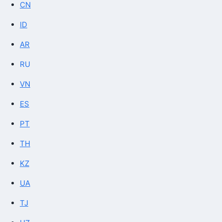
CN
ID
AR
RU
VN
ES
PT
TH
KZ
UA
TJ