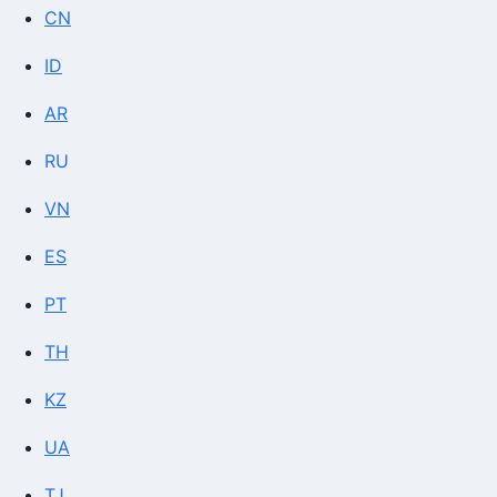
CN
ID
AR
RU
VN
ES
PT
TH
KZ
UA
TJ