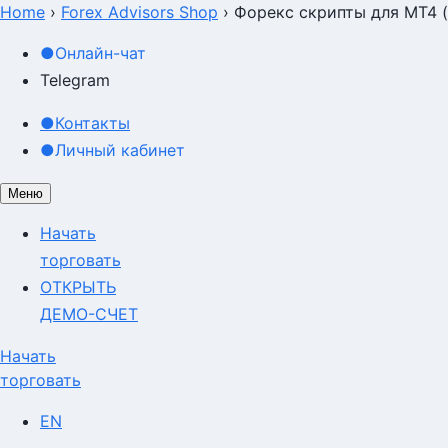
Home
›
Forex Advisors Shop
›
Форекс скрипты для MT4 
Форекс скрипты для MT4 (
●
Онлайн-чат
Telegram
●
Контакты
●
Личный кабинет
Меню
Начать
торговать
ОТКРЫТЬ
ДЕМО-СЧЕТ
Начать
торговать
EN