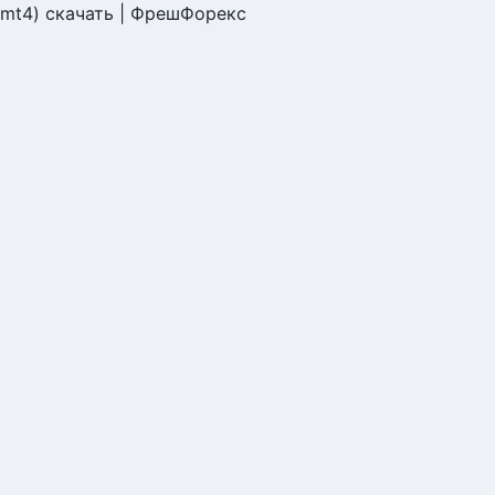
(mt4) скачать | ФрешФорекс
mt4) скачать | ФрешФорекс