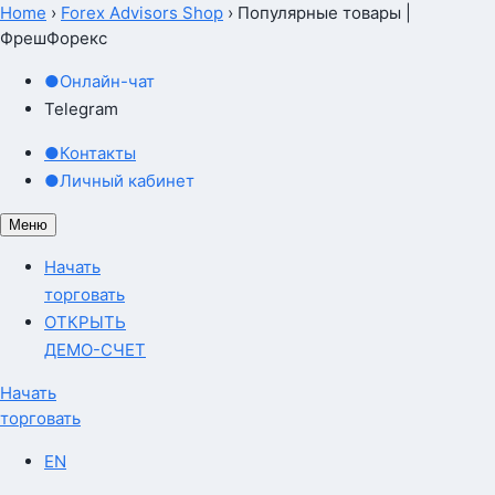
Home
›
Forex Advisors Shop
›
Популярные товары |
ФрешФорекс
Популярные товары
●
Онлайн-чат
Telegram
●
Контакты
●
Личный кабинет
Меню
Начать
торговать
ОТКРЫТЬ
ДЕМО-СЧЕТ
Начать
торговать
EN