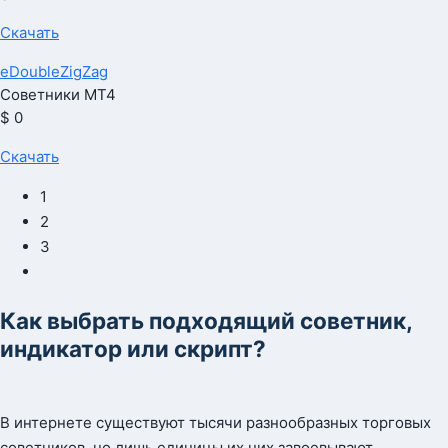
Скачать
eDoubleZigZag
Советники МТ4
$ 0
Скачать
1
2
3
Как выбрать подходящий советник,
индикатор или скрипт?
В интернете существуют тысячи разнообразных торговых
советников, но лишь единицы их них завоевывают