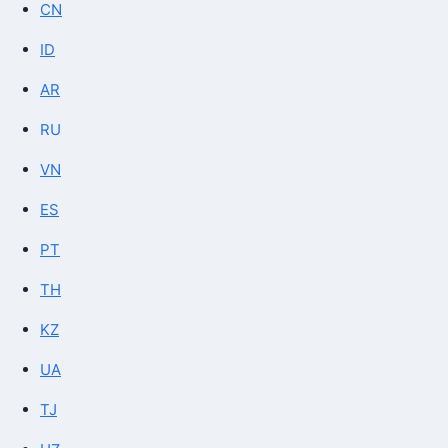
CN
ID
AR
RU
VN
ES
PT
TH
KZ
UA
TJ