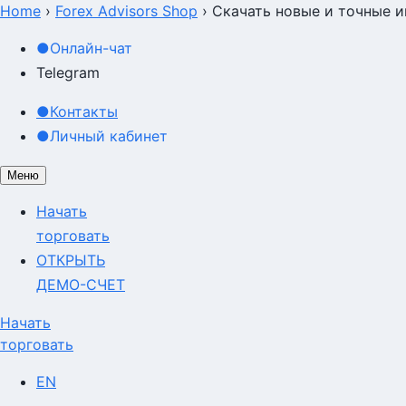
Home
›
Forex Advisors Shop
›
Скачать новые и точные и
Скачать новые и точные и
●
Онлайн-чат
Telegram
●
Контакты
●
Личный кабинет
Меню
Начать
торговать
ОТКРЫТЬ
ДЕМО-СЧЕТ
Начать
торговать
EN