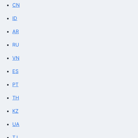
CN
ID
AR
RU
VN
ES
PT
TH
KZ
UA
TJ