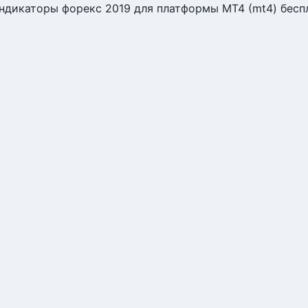
ндикаторы форекс 2019 для платформы МТ4 (mt4) бесп
ндикаторы форекс 2019 для