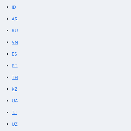
ID
AR
RU
VN
ES
PT
TH
KZ
UA
TJ
UZ