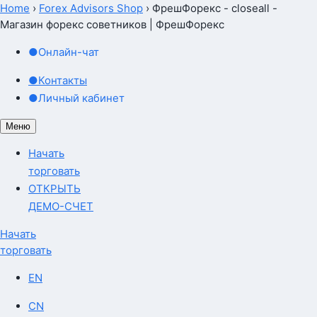
Home
›
Forex Advisors Shop
›
ФрешФорекс - closeall -
Магазин форекс советников | ФрешФорекс
ФрешФорекс - closeall - Маг
●
Онлайн-чат
●
Контакты
●
Личный кабинет
Меню
Начать
торговать
ОТКРЫТЬ
ДЕМО-СЧЕТ
Начать
торговать
EN
CN