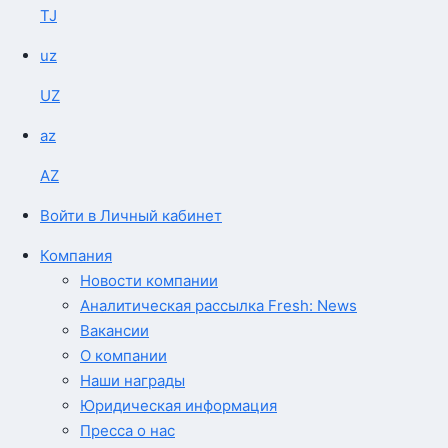
TJ
uz
UZ
az
AZ
Войти в Личный кабинет
Компания
Новости компании
Аналитическая рассылка Fresh: News
Вакансии
О компании
Наши награды
Юридическая информация
Пресса о нас