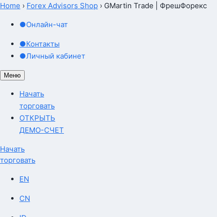
Home
›
Forex Advisors Shop
›
GMartin Trade | ФрешФорекс
GMartin Trade
●
Онлайн-чат
●
Контакты
●
Личный кабинет
Меню
Начать
торговать
ОТКРЫТЬ
ДЕМО-СЧЕТ
Начать
торговать
EN
CN