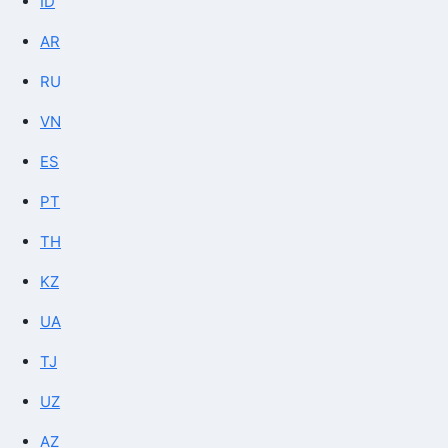
ID
AR
RU
VN
ES
PT
TH
KZ
UA
TJ
UZ
AZ