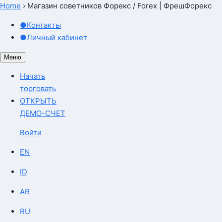
Home
›
Магазин советников Форекс / Forex | ФрешФорекс
●
Контакты
●
Личный кабинет
Меню
Начать
торговать
ОТКРЫТЬ
ДЕМО-СЧЕТ
Войти
EN
ID
AR
RU