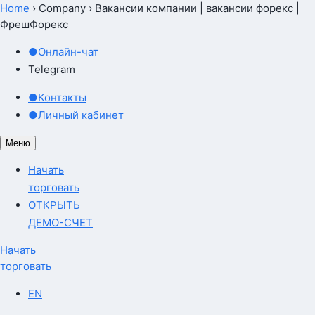
Home
›
Company
›
Вакансии компании | вакансии форекс |
ФрешФорекс
●
Онлайн-чат
Telegram
●
Контакты
●
Личный кабинет
Меню
Начать
торговать
ОТКРЫТЬ
ДЕМО-СЧЕТ
Начать
торговать
EN