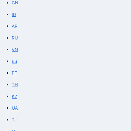
CN
ID
AR
RU
VN
ES
PT
TH
KZ
UA
TJ