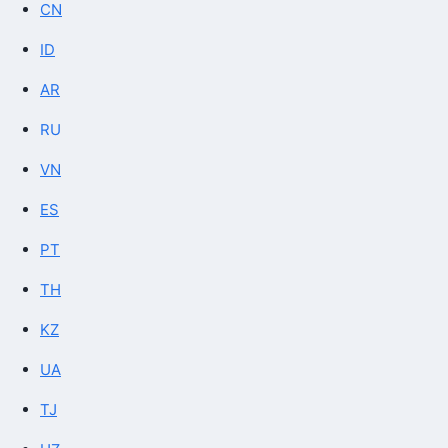
CN
ID
AR
RU
VN
ES
PT
TH
KZ
UA
TJ