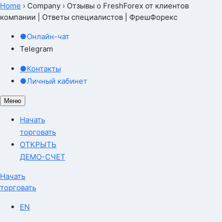
Home
›
Company
›
Отзывы о FreshForex от клиентов
компании | Ответы специалистов | ФрешФорекс
●
Онлайн-чат
Telegram
●
Контакты
●
Личный кабинет
Меню
Начать
торговать
ОТКРЫТЬ
ДЕМО-СЧЕТ
Начать
торговать
EN