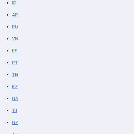
ID
AR
RU
VN
ES
PT
TH
KZ
UA
TJ
UZ