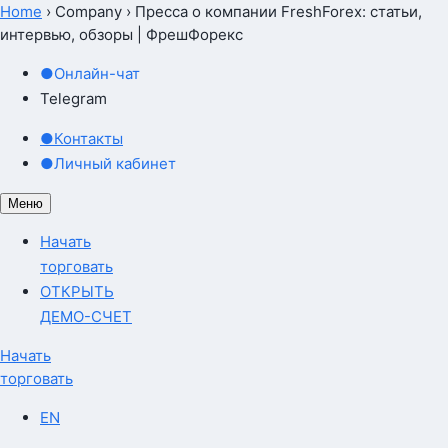
Home
›
Company
›
Пресса о компании FreshForex: статьи,
интервью, обзоры | ФрешФорекс
●
Онлайн-чат
Telegram
●
Контакты
●
Личный кабинет
Меню
Начать
торговать
ОТКРЫТЬ
ДЕМО-СЧЕТ
Начать
торговать
EN