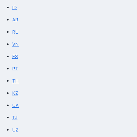
ID
AR
RU
VN
ES
PT
TH
KZ
UA
TJ
UZ