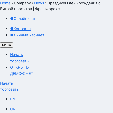
Home
›
Company
›
News
›
Празднуем день рождения с
Битвой профитов | ФрешФорекс
●
Онлайн-чат
●
Контакты
●
Личный кабинет
Меню
Начать
торговать
ОТКРЫТЬ
ДЕМО-СЧЕТ
Начать
торговать
EN
CN