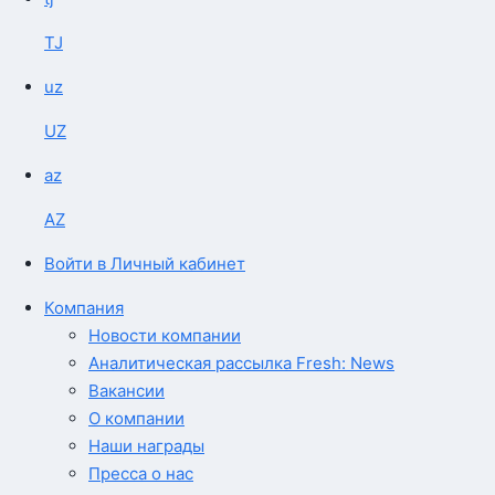
TJ
uz
UZ
az
AZ
Войти в Личный кабинет
Компания
Новости компании
Аналитическая рассылка Fresh: News
Вакансии
О компании
Наши награды
Пресса о нас