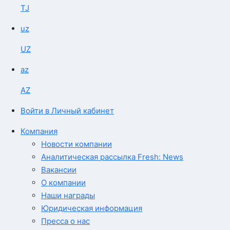
TJ
uz
UZ
az
AZ
Войти в Личный кабинет
Компания
Новости компании
Аналитическая рассылка Fresh: News
Вакансии
О компании
Наши награды
Юридическая информация
Пресса о нас