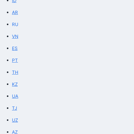
ID
AR
RU
VN
ES
PT
TH
KZ
UA
TJ
UZ
AZ