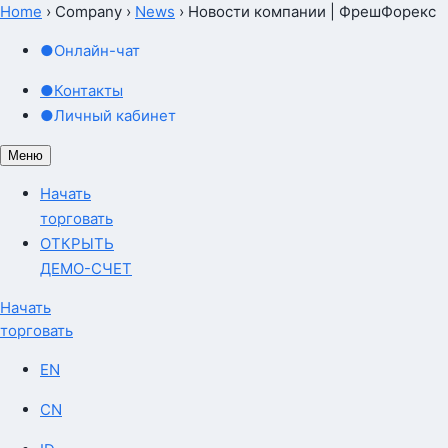
Home
›
Company
›
News
›
Новости компании | ФрешФорекс
●
Онлайн-чат
●
Контакты
●
Личный кабинет
Меню
Начать
торговать
ОТКРЫТЬ
ДЕМО-СЧЕТ
Начать
торговать
EN
CN