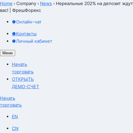
Home
›
Company
›
News
›
Нереальные 202% на депозит ждут
вас! | ФрешФорекс
●
Онлайн-чат
●
Контакты
●
Личный кабинет
Меню
Начать
торговать
ОТКРЫТЬ
ДЕМО-СЧЕТ
Начать
торговать
EN
CN