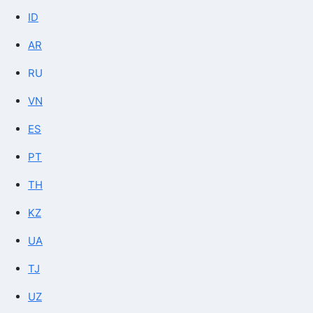
ID
AR
RU
VN
ES
PT
TH
KZ
UA
TJ
UZ