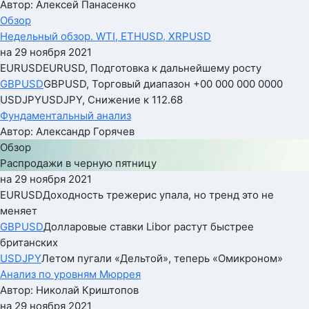
Автор: Алексей Панасенко
Обзор
Недельный обзор. WTI, ETHUSD, XRPUSD
на 29 ноября 2021
EURUSD
EURUSD, Подготовка к дальнейшему росту
GBPUSD
GBPUSD, Торговый диапазон +00 000 000 0000
USDJPY
USDJPY, Снижение к 112.68
Фундаментальный анализ
Автор: Александр Горячев
Обзор
Распродажи в черную пятницу
на 29 ноября 2021
EURUSD
Доходность трежерис упала, но тренд это не
меняет
GBPUSD
Долларовые ставки Libor растут быстрее
британских
USDJPY
Летом пугали «Дельтой», теперь «Омикроном»
Анализ по уровням Мюррея
Автор: Николай Криштопов
на 29 ноября 2021