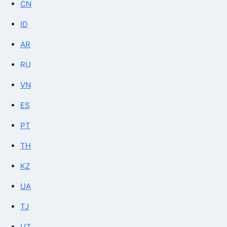
CN
ID
AR
RU
VN
ES
PT
TH
KZ
UA
TJ
UZ