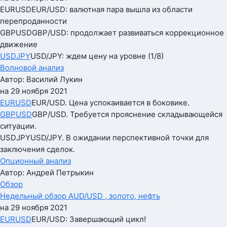
EURUSD
EUR/USD: валютная пара вышла из области
перепроданности
GBPUSD
GBP/USD: продолжает развиваться коррекционное
движение
USDJPY
USD/JPY: ждем цену на уровне (1/8)
Волновой анализ
Автор: Василий Лукин
на 29 ноября 2021
EURUSD
EUR/USD. Цена успокаивается в боковике.
GBPUSD
GBP/USD. Требуется прояснение складывающейся
ситуации.
USDJPY
USD/JPY. В ожидании перспективной точки для
заключения сделок.
Опционный анализ
Автор: Андрей Петрыкин
Обзор
Недельный обзор AUD/USD , золото, нефть
на 29 ноября 2021
EURUSD
EUR/USD: Завершающий цикл!