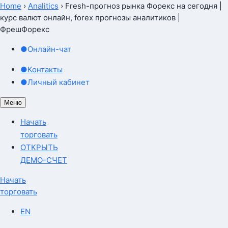
Home
›
Analitics
›
Fresh-прогноз рынка Форекс на сегодня |
курс валют онлайн, forex прогнозы аналитиков |
ФрешФорекс
●
Онлайн-чат
●
Контакты
●
Личный кабинет
Меню
Начать
торговать
ОТКРЫТЬ
ДЕМО-СЧЕТ
Начать
торговать
EN