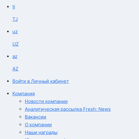
tj
TJ
uz
UZ
az
AZ
Войти в Личный кабинет
Компания
Новости компании
Аналитическая рассылка Fresh: News
Вакансии
О компании
Наши награды