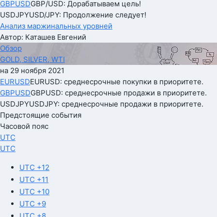
GBPUSD
GBP/USD: Дорабатываем цель!
USDJPY
USD/JPY: Продолжение следует!
Анализ маржинальных уровней
Автор: Каташев Евгений
Обзор
GOLD, SILVER, WTI
на 29 ноября 2021
EURUSD
EURUSD: среднесрочные покупки в приоритете.
GBPUSD
GBPUSD: среднесрочные продажи в приоритете.
USDJPY
USDJPY: среднесрочные продажи в приоритете.
Предстоящие события
Часовой пояс
UTC
UTC
UTC +12
UTC +11
UTC +10
UTC +9
UTC +8