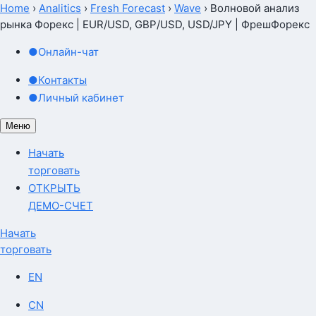
Home
›
Analitics
›
Fresh Forecast
›
Wave
›
Волновой анализ
рынка Форекс | EUR/USD, GBP/USD, USD/JPY | ФрешФорекс
●
Онлайн-чат
●
Контакты
●
Личный кабинет
Меню
Начать
торговать
ОТКРЫТЬ
ДЕМО-СЧЕТ
Начать
торговать
EN
CN