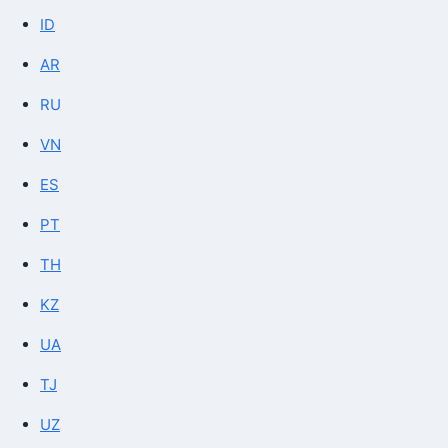
ID
AR
RU
VN
ES
PT
TH
KZ
UA
TJ
UZ