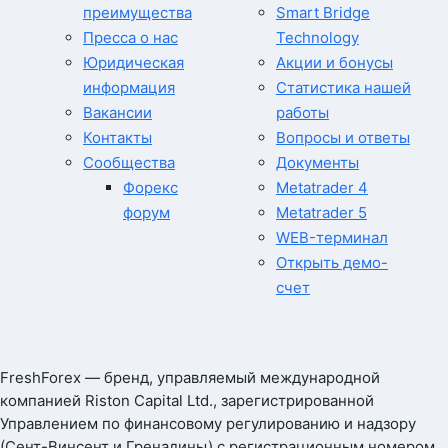
преимущества
Smart Bridge
Пресса о нас
Technology
Юридическая
Акции и бонусы
информация
Статистика нашей
Вакансии
работы
Контакты
Вопросы и ответы
Сообщества
Документы
Форекс
Metatrader 4
форум
Metatrader 5
WEB-терминал
Открыть демо-
счет
FreshForex — бренд, управляемый международной
компанией Riston Capital Ltd., зарегистрированной
Управлением по финансовому регулированию и надзору
(Сент-Винсент и Гренадины) с регистрационным номером