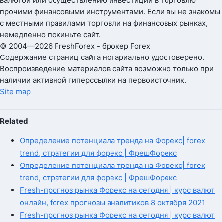
валютой или осуществлению инвестиций в торговлю
прочими финансовыми инструментами. Если вы не знакомы
с местными правилами торговли на финансовых рынках,
немедленно покиньте сайт.
© 2004—2026 FreshForex - брокер Forex
Содержание страниц сайта нотариально удостоверено.
Воспроизведение материалов сайта возможно только при
наличии активной гиперссылки на первоисточник.
Site map
Related
Определение потенциала тренда на Форекс| forex
trend, стратегии для форекс | ФрешФорекс
Определение потенциала тренда на Форекс| forex
trend, стратегии для форекс | ФрешФорекс
Fresh-прогноз рынка Форекс на сегодня | курс валют
онлайн, forex прогнозы аналитиков 8 октября 2021
Fresh-прогноз рынка Форекс на сегодня | курс валют