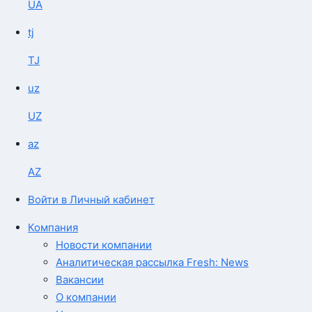
UA
tj
TJ
uz
UZ
az
AZ
Войти в Личный кабинет
Компания
Новости компании
Аналитическая рассылка Fresh: News
Вакансии
О компании