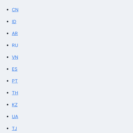
CN
ID
AR
RU
VN
ES
PT
TH
KZ
UA
TJ