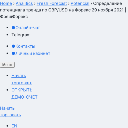
Home
›
Analitics
›
Fresh Forecast
›
Potencial
›
Определение
потенциала тренда по GBP/USD на Форекс 29 ноября 2021 |
ФрешФорекс
●
Онлайн-чат
Telegram
●
Контакты
●
Личный кабинет
Меню
Начать
торговать
ОТКРЫТЬ
ДЕМО-СЧЕТ
Начать
торговать
EN