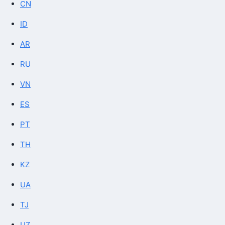
CN
ID
AR
RU
VN
ES
PT
TH
KZ
UA
TJ
UZ