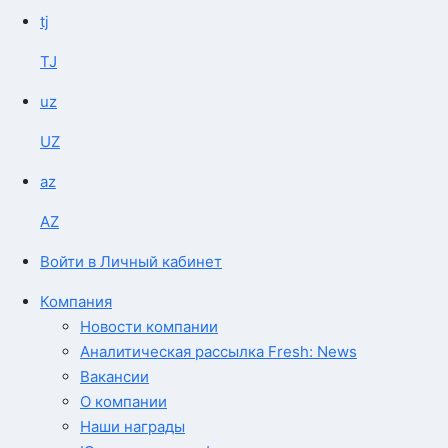
tj
TJ
uz
UZ
az
AZ
Войти в Личный кабинет
Компания
Новости компании
Аналитическая рассылка Fresh: News
Вакансии
О компании
Наши награды