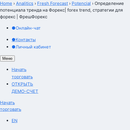
Home
›
Analitics
›
Fresh Forecast
›
Potencial
›
Определение
потенциала тренда на Форекс| forex trend, стратегии для
форекс | ФрешФорекс
●
Онлайн-чат
●
Контакты
●
Личный кабинет
Меню
Начать
торговать
ОТКРЫТЬ
ДЕМО-СЧЕТ
Начать
торговать
EN