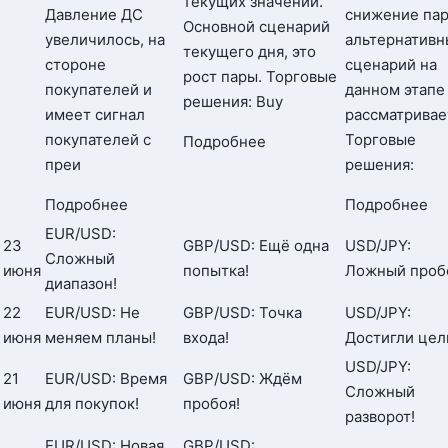
текущих значений.
Давление ДС
снижение пар
Основной сценарий
увеличилось, на
альтернативн
текущего дня, это
стороне
сценарий на
рост пары. Торговые
покупателей и
данном этапе
решения: Buy
имеет сигнал
рассматривае
покупателей с
Торговые
Подробнее
преи
решения:
Подробнее
Подробнее
EUR/USD:
23
GBP/USD: Ещё одна
USD/JPY:
Сложный
июня
попытка!
Ложный проб
диапазон!
22
EUR/USD: Не
GBP/USD: Точка
USD/JPY:
июня
меняем планы!
входа!
Достигли цел
USD/JPY:
21
EUR/USD: Время
GBP/USD: Ждём
Сложный
июня
для покупок!
пробоя!
разворот!
EUR/USD: Новая
GBP/USD: