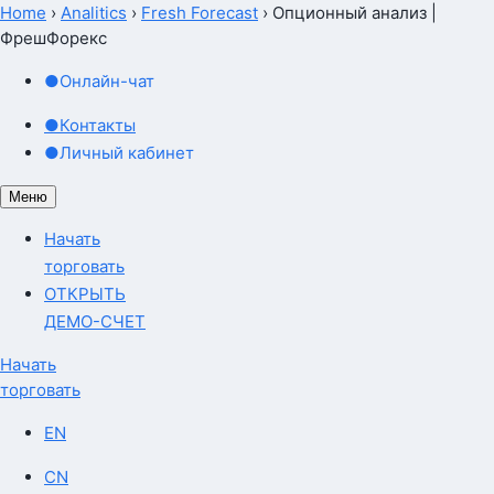
Home
›
Analitics
›
Fresh Forecast
›
Опционный анализ |
ФрешФорекс
●
Онлайн-чат
●
Контакты
●
Личный кабинет
Меню
Начать
торговать
ОТКРЫТЬ
ДЕМО-СЧЕТ
Начать
торговать
EN
CN