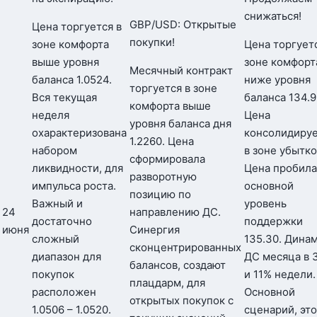
снижаться!
GBP/USD: Открытые
Цена торгуется в
покупки!
зоне комфорта
Цена торгует
выше уровня
зоне комфорт
Месячный контракт
баланса 1.0524.
ниже уровня
торгуется в зоне
Вся текущая
баланса 134.9
комфорта выше
неделя
Цена
уровня баланса дня
охарактеризована
консолидиру
1.2260. Цена
набором
в зоне убытко
сформировала
ликвидности, для
Цена пробила
разворотную
импульса роста.
основной
позицию по
Важный и
уровень
24
направлению ДС.
достаточно
поддержки
июня
Синергия
сложный
135.30. Дина
сконцентрированных
диапазон для
ДС месяца в 
балансов, создают
покупок
и 11% недели.
плацдарм, для
расположен
Основной
открытых покупок с
1.0506 – 1.0520.
сценарий, это