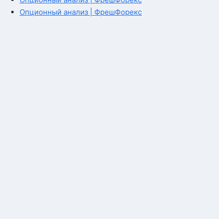
Опционный анализ | ФрешФорекс