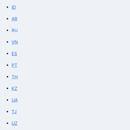
ID
AR
RU
VN
ES
PT
TH
KZ
UA
TJ
UZ