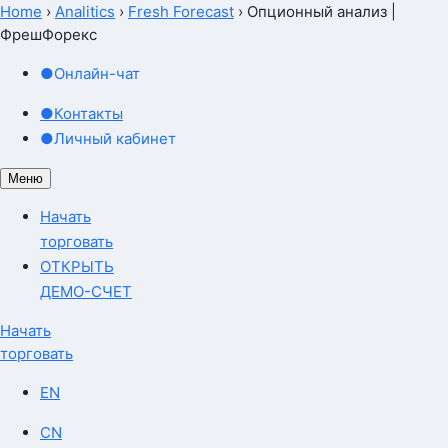
Home
›
Analitics
›
Fresh Forecast
›
Опционный анализ |
ФрешФорекс
●
Онлайн-чат
●
Контакты
●
Личный кабинет
Меню
Начать
торговать
ОТКРЫТЬ
ДЕМО-СЧЕТ
Начать
торговать
EN
CN