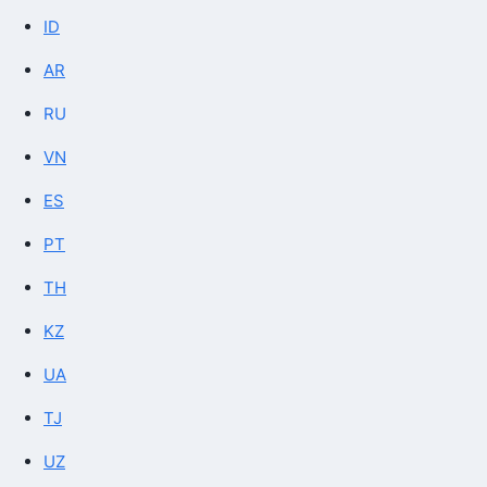
ID
AR
RU
VN
ES
PT
TH
KZ
UA
TJ
UZ