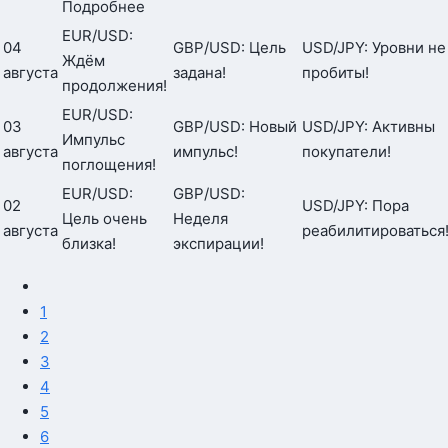
Подробнее
EUR/USD:
04
GBP/USD: Цель
USD/JPY: Уровни не
Ждём
августа
задана!
пробиты!
продолжения!
EUR/USD:
03
GBP/USD: Новый
USD/JPY: Активны
Импульс
августа
импульс!
покупатели!
поглощения!
EUR/USD:
GBP/USD:
02
USD/JPY: Пора
Цель очень
Неделя
августа
реабилитироваться
близка!
экспирации!
1
2
3
4
5
6