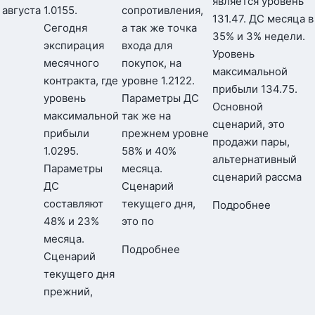
является уровень
августа
1.0155.
сопротивления,
131.47. ДС месяца в
Сегодня
а так же точка
35% и 3% недели.
экспирация
входа для
Уровень
месячного
покупок, на
максимальной
контракта, где
уровне 1.2122.
прибыли 134.75.
уровень
Параметры ДС
Основной
максимальной
так же на
сценарий, это
прибыли
прежнем уровне
продажи пары,
1.0295.
58% и 40%
альтернативный
Параметры
месяца.
сценарий рассма
ДС
Сценарий
составляют
текущего дня,
Подробнее
48% и 23%
это по
месяца.
Подробнее
Сценарий
текущего дня
прежний,