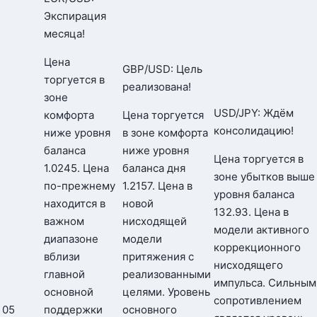
Экспирация
месяца!
Цена
GBP/USD: Цель
торгуется в
реализована!
зоне
USD/JPY: Ждём
комфорта
Цена торгуется
консолидацию!
ниже уровня
в зоне комфорта
баланса
ниже уровня
Цена торгуется в
1.0245. Цена
баланса дня
зоне убытков выше
по-прежнему
1.2157. Цена в
уровня баланса
находится в
новой
132.93. Цена в
важном
нисходящей
модели активного
диапазоне
модели
коррекционного
вблизи
притяжения с
нисходящего
главной
реализованными
импульса. Сильным
основной
целями. Уровень
сопротивлением
05
поддержки
основного