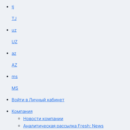
tj
TJ
uz
UZ
az
AZ
ms
MS
Войти в Личный кабинет
Компания
Новости компании
Аналитическая рассылка Fresh: News