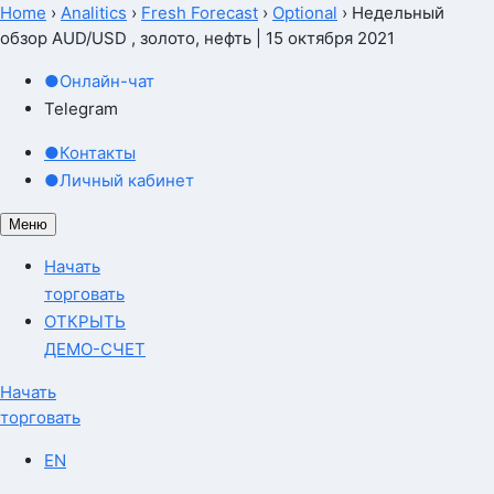
Home
›
Analitics
›
Fresh Forecast
›
Optional
›
Недельный
обзор AUD/USD , золото, нефть | 15 октября 2021
●
Онлайн-чат
Telegram
●
Контакты
●
Личный кабинет
Меню
Начать
торговать
ОТКРЫТЬ
ДЕМО-СЧЕТ
Начать
торговать
EN