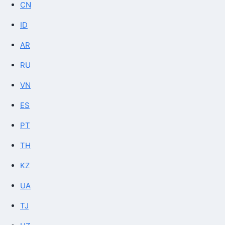
CN
ID
AR
RU
VN
ES
PT
TH
KZ
UA
TJ