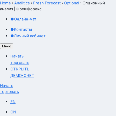
Home
›
Analitics
›
Fresh Forecast
›
Optional
›
Опционный
анализ | ФрешФорекс
●
Онлайн-чат
●
Контакты
●
Личный кабинет
Меню
Начать
торговать
ОТКРЫТЬ
ДЕМО-СЧЕТ
Начать
торговать
EN
CN