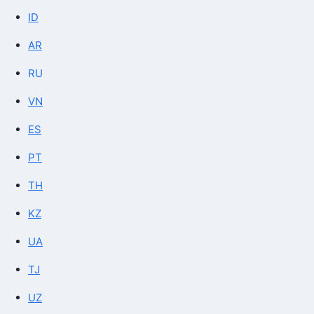
ID
AR
RU
VN
ES
PT
TH
KZ
UA
TJ
UZ