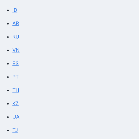
ID
AR
RU
VN
ES
PT
TH
KZ
UA
TJ