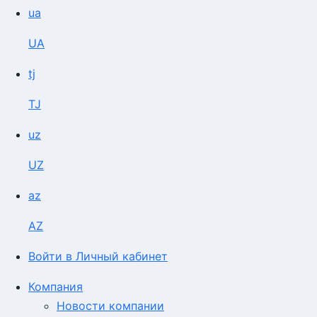
ua
UA
tj
TJ
uz
UZ
az
AZ
Войти в Личный кабинет
Компания
Новости компании