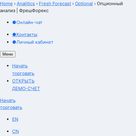
Home
›
Analitics
›
Fresh Forecast
›
Optional
›
Опционный
анализ | ФрешФорекс
●
Онлайн-чат
●
Контакты
●
Личный кабинет
Меню
Начать
торговать
ОТКРЫТЬ
ДЕМО-СЧЕТ
Начать
торговать
EN
CN