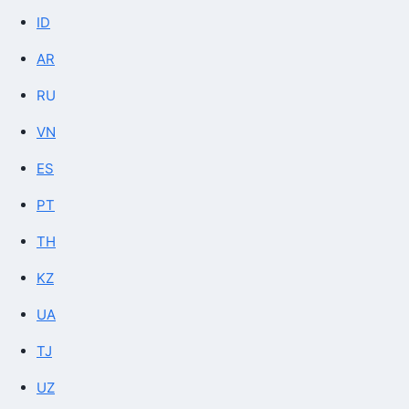
ID
AR
RU
VN
ES
PT
TH
KZ
UA
TJ
UZ