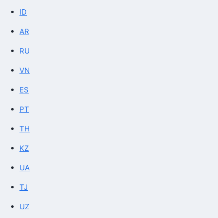
ID
AR
RU
VN
ES
PT
TH
KZ
UA
TJ
UZ