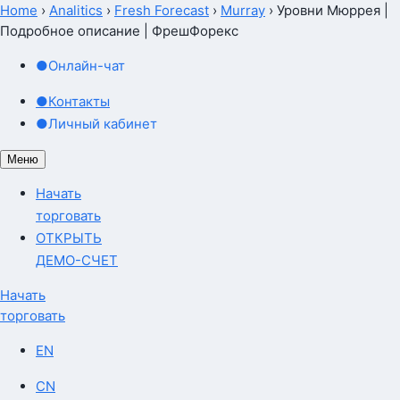
Home
›
Analitics
›
Fresh Forecast
›
Murray
›
Уровни Мюррея |
Подробное описание | ФрешФорекс
●
Онлайн-чат
●
Контакты
●
Личный кабинет
Меню
Начать
торговать
ОТКРЫТЬ
ДЕМО-СЧЕТ
Начать
торговать
EN
CN