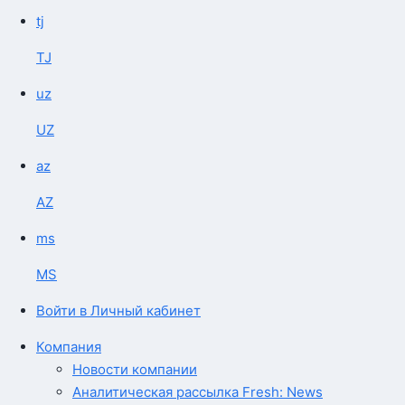
tj
TJ
uz
UZ
az
AZ
ms
MS
Войти в Личный кабинет
Компания
Новости компании
Аналитическая рассылка Fresh: News