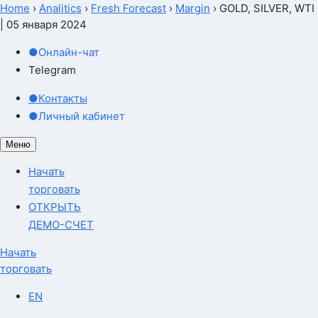
Home
›
Analitics
›
Fresh Forecast
›
Margin
›
GOLD, SILVER, WTI
| 05 января 2024
●
Онлайн-чат
Telegram
●
Контакты
●
Личный кабинет
Меню
Начать
торговать
ОТКРЫТЬ
ДЕМО-СЧЕТ
Начать
торговать
EN