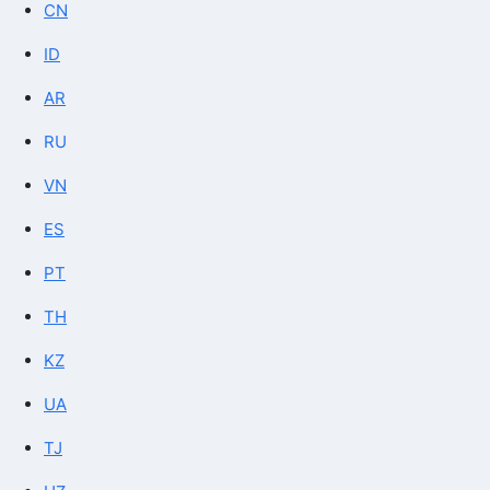
CN
ID
AR
RU
VN
ES
PT
TH
KZ
UA
TJ