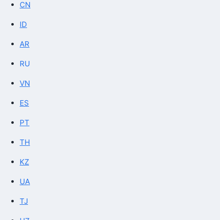
CN
ID
AR
RU
VN
ES
PT
TH
KZ
UA
TJ