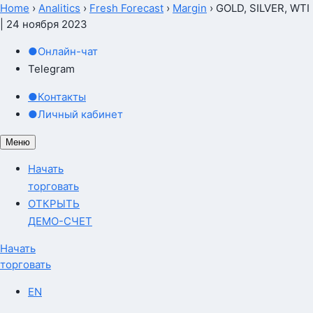
Home
›
Analitics
›
Fresh Forecast
›
Margin
›
GOLD, SILVER, WTI
| 24 ноября 2023
●
Онлайн-чат
Telegram
●
Контакты
●
Личный кабинет
Меню
Начать
торговать
ОТКРЫТЬ
ДЕМО-СЧЕТ
Начать
торговать
EN