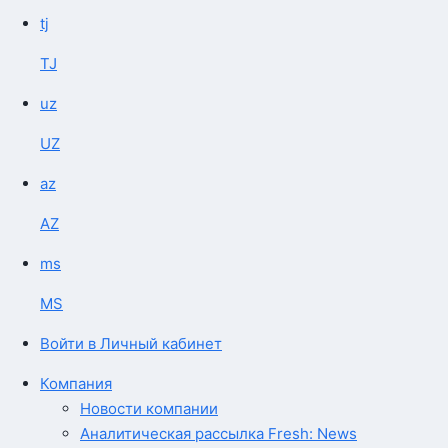
tj
TJ
uz
UZ
az
AZ
ms
MS
Войти в Личный кабинет
Компания
Новости компании
Аналитическая рассылка Fresh: News