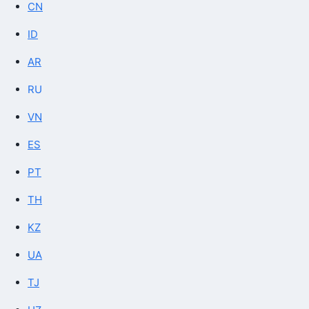
CN
ID
AR
RU
VN
ES
PT
TH
KZ
UA
TJ