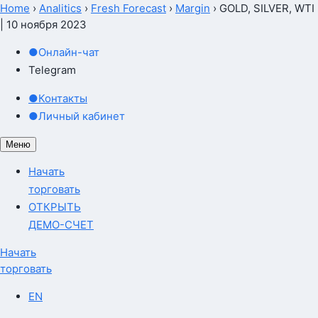
Home
›
Analitics
›
Fresh Forecast
›
Margin
›
GOLD, SILVER, WTI
| 10 ноября 2023
●
Онлайн-чат
Telegram
●
Контакты
●
Личный кабинет
Меню
Начать
торговать
ОТКРЫТЬ
ДЕМО-СЧЕТ
Начать
торговать
EN