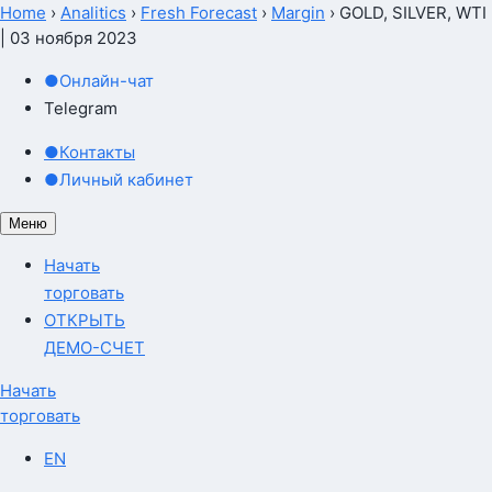
Home
›
Analitics
›
Fresh Forecast
›
Margin
›
GOLD, SILVER, WTI
| 03 ноября 2023
●
Онлайн-чат
Telegram
●
Контакты
●
Личный кабинет
Меню
Начать
торговать
ОТКРЫТЬ
ДЕМО-СЧЕТ
Начать
торговать
EN