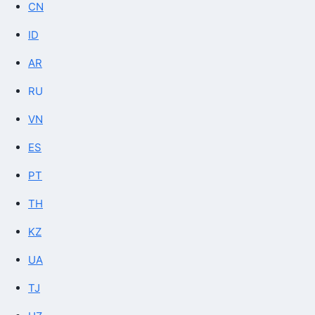
CN
ID
AR
RU
VN
ES
PT
TH
KZ
UA
TJ