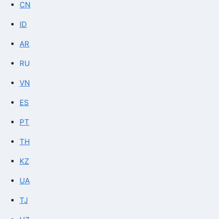
CN
ID
AR
RU
VN
ES
PT
TH
KZ
UA
TJ