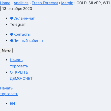
Home
›
Analitics
›
Fresh Forecast
›
Margin
›
GOLD, SILVER, WTI
| 13 октября 2023
●
Онлайн-чат
Telegram
●
Контакты
●
Личный кабинет
Меню
Начать
торговать
ОТКРЫТЬ
ДЕМО-СЧЕТ
Начать
торговать
EN