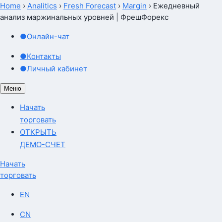
Home
›
Analitics
›
Fresh Forecast
›
Margin
›
Ежедневный
анализ маржинальных уровней | ФрешФорекс
●
Онлайн-чат
●
Контакты
●
Личный кабинет
Меню
Начать
торговать
ОТКРЫТЬ
ДЕМО-СЧЕТ
Начать
торговать
EN
CN