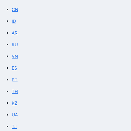
CN
ID
AR
RU
VN
ES
PT
TH
KZ
UA
TJ