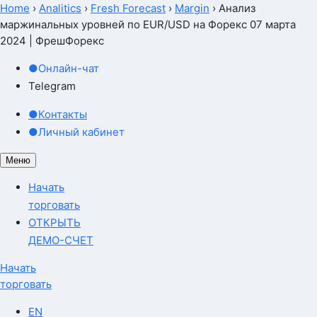
Home
›
Analitics
›
Fresh Forecast
›
Margin
›
Анализ
маржинальных уровней по EUR/USD на Форекс 07 марта
2024 | ФрешФорекс
●
Онлайн-чат
Telegram
●
Контакты
●
Личный кабинет
Меню
Начать
торговать
ОТКРЫТЬ
ДЕМО-СЧЕТ
Начать
торговать
EN