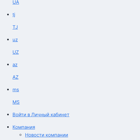
UA
tj
TJ
uz
UZ
az
AZ
ms
MS
Войти в Личный кабинет
Компания
Новости компании