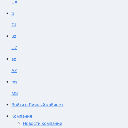
UA
tj
TJ
uz
UZ
az
AZ
ms
MS
Войти в Личный кабинет
Компания
Новости компании