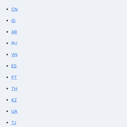
CN
ID
AR
RU
VN
ES
PT
TH
KZ
UA
TJ