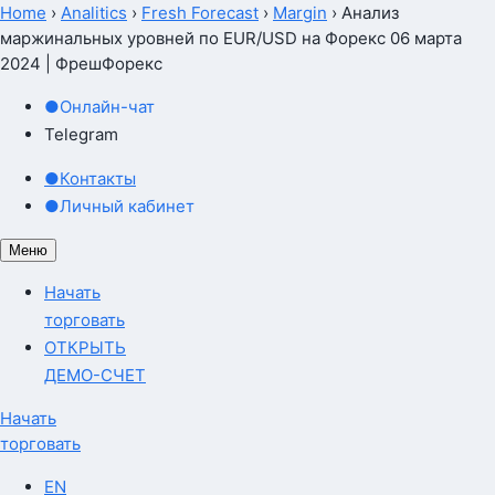
Home
›
Analitics
›
Fresh Forecast
›
Margin
›
Анализ
маржинальных уровней по EUR/USD на Форекс 06 марта
2024 | ФрешФорекс
●
Онлайн-чат
Telegram
●
Контакты
●
Личный кабинет
Меню
Начать
торговать
ОТКРЫТЬ
ДЕМО-СЧЕТ
Начать
торговать
EN