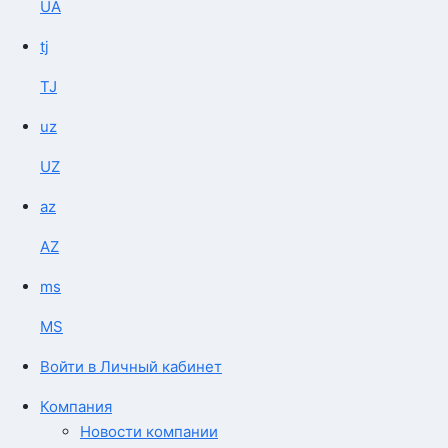
UA
tj
TJ
uz
UZ
az
AZ
ms
MS
Войти в Личный кабинет
Компания
Новости компании