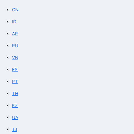
CN
ID
AR
RU
VN
ES
PT
TH
KZ
UA
TJ