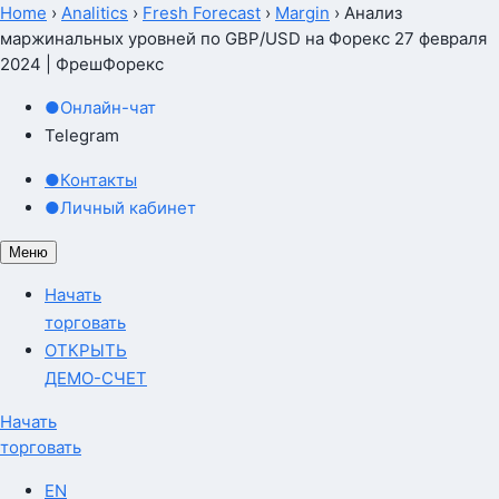
Home
›
Analitics
›
Fresh Forecast
›
Margin
›
Анализ
маржинальных уровней по GBP/USD на Форекс 27 февраля
2024 | ФрешФорекс
●
Онлайн-чат
Telegram
●
Контакты
●
Личный кабинет
Меню
Начать
торговать
ОТКРЫТЬ
ДЕМО-СЧЕТ
Начать
торговать
EN