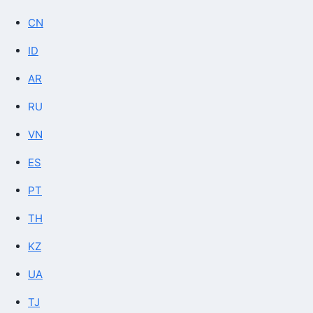
CN
ID
AR
RU
VN
ES
PT
TH
KZ
UA
TJ