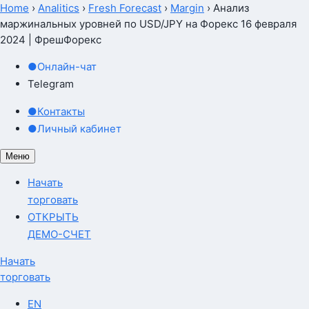
Home
›
Analitics
›
Fresh Forecast
›
Margin
›
Анализ
маржинальных уровней по USD/JPY на Форекс 16 февраля
2024 | ФрешФорекс
●
Онлайн-чат
Telegram
●
Контакты
●
Личный кабинет
Меню
Начать
торговать
ОТКРЫТЬ
ДЕМО-СЧЕТ
Начать
торговать
EN