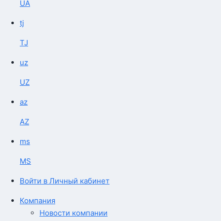
UA
tj
TJ
uz
UZ
az
AZ
ms
MS
Войти в Личный кабинет
Компания
Новости компании