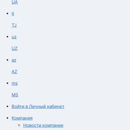
UA
tj
TJ
uz
UZ
az
AZ
ms
MS
Войти в Личный кабинет
Компания
Новости компании