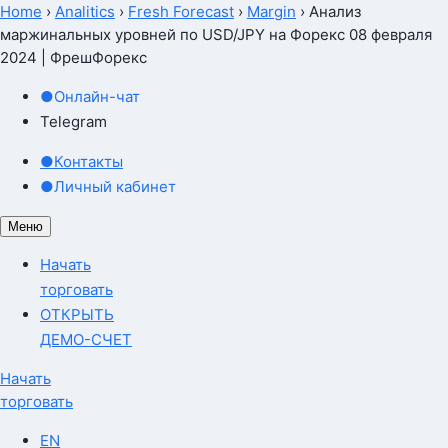
Home
›
Analitics
›
Fresh Forecast
›
Margin
›
Анализ
маржинальных уровней по USD/JPY на Форекс 08 февраля
2024 | ФрешФорекс
●
Онлайн-чат
Telegram
●
Контакты
●
Личный кабинет
Меню
Начать
торговать
ОТКРЫТЬ
ДЕМО-СЧЕТ
Начать
торговать
EN