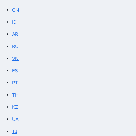
CN
ID
AR
RU
VN
ES
PT
TH
KZ
UA
TJ