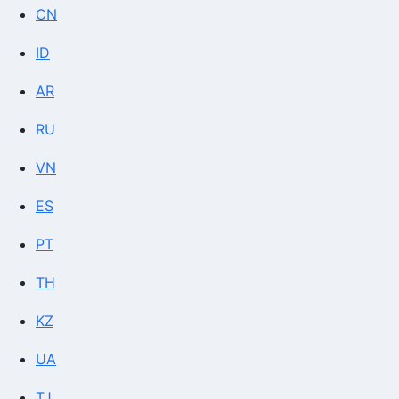
CN
ID
AR
RU
VN
ES
PT
TH
KZ
UA
TJ