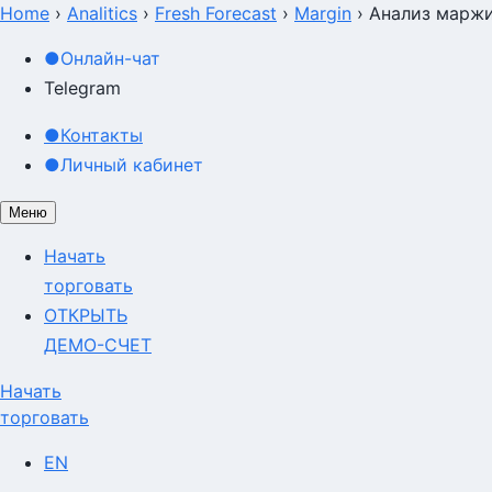
Home
›
Analitics
›
Fresh Forecast
›
Margin
›
Анализ маржи
●
Онлайн-чат
Telegram
●
Контакты
●
Личный кабинет
Меню
Начать
торговать
ОТКРЫТЬ
ДЕМО-СЧЕТ
Начать
торговать
EN