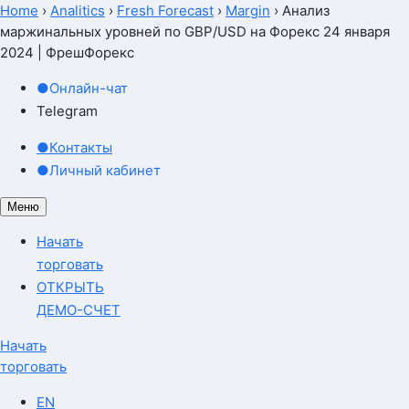
Home
›
Analitics
›
Fresh Forecast
›
Margin
›
Анализ
маржинальных уровней по GBP/USD на Форекс 24 января
2024 | ФрешФорекс
●
Онлайн-чат
Telegram
●
Контакты
●
Личный кабинет
Меню
Начать
торговать
ОТКРЫТЬ
ДЕМО-СЧЕТ
Начать
торговать
EN