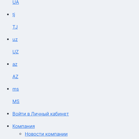
UA
tj
TJ
uz
UZ
az
AZ
ms
MS
Войти в Личный кабинет
Компания
Новости компании