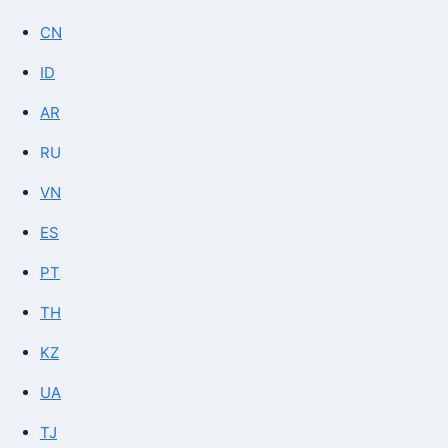
CN
ID
AR
RU
VN
ES
PT
TH
KZ
UA
TJ