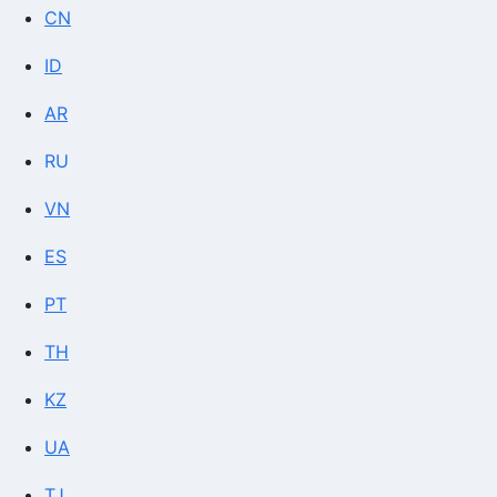
CN
ID
AR
RU
VN
ES
PT
TH
KZ
UA
TJ