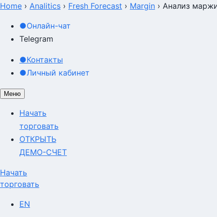
Home
›
Analitics
›
Fresh Forecast
›
Margin
›
Анализ маржи
●
Онлайн-чат
Telegram
●
Контакты
●
Личный кабинет
Меню
Начать
торговать
ОТКРЫТЬ
ДЕМО-СЧЕТ
Начать
торговать
EN