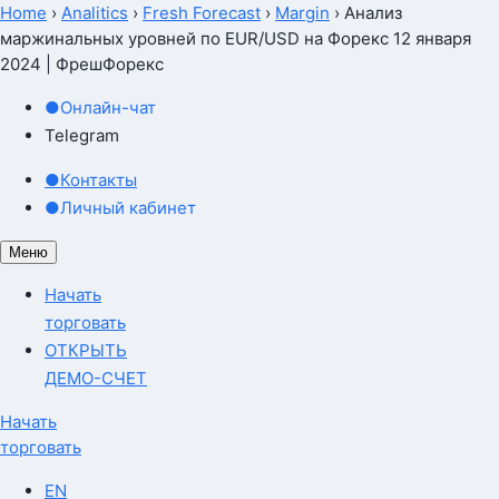
Home
›
Analitics
›
Fresh Forecast
›
Margin
›
Анализ
маржинальных уровней по EUR/USD на Форекс 12 января
2024 | ФрешФорекс
●
Онлайн-чат
Telegram
●
Контакты
●
Личный кабинет
Меню
Начать
торговать
ОТКРЫТЬ
ДЕМО-СЧЕТ
Начать
торговать
EN