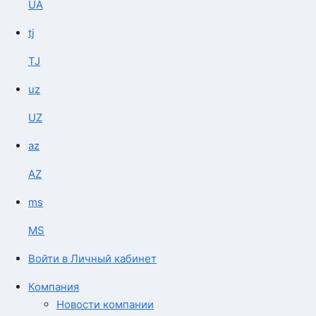
UA
tj
TJ
uz
UZ
az
AZ
ms
MS
Войти в Личный кабинет
Компания
Новости компании