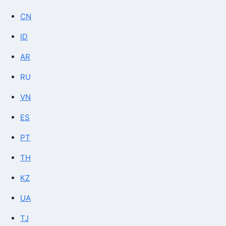
CN
ID
AR
RU
VN
ES
PT
TH
KZ
UA
TJ