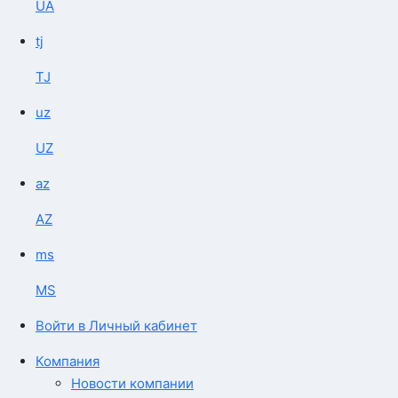
UA
tj
TJ
uz
UZ
az
AZ
ms
MS
Войти в Личный кабинет
Компания
Новости компании