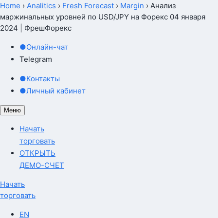
Home
›
Analitics
›
Fresh Forecast
›
Margin
›
Анализ
маржинальных уровней по USD/JPY на Форекс 04 января
2024 | ФрешФорекс
●
Онлайн-чат
Telegram
●
Контакты
●
Личный кабинет
Меню
Начать
торговать
ОТКРЫТЬ
ДЕМО-СЧЕТ
Начать
торговать
EN