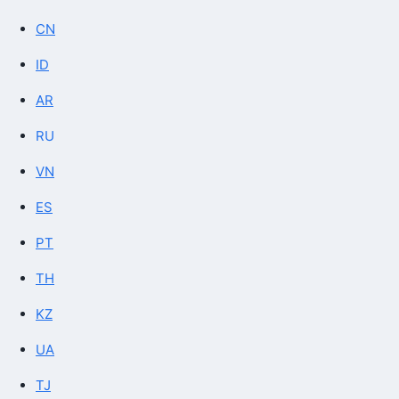
CN
ID
AR
RU
VN
ES
PT
TH
KZ
UA
TJ