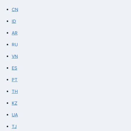
CN
ID
AR
RU
VN
ES
PT
TH
KZ
UA
TJ