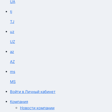
UA
tj
TJ
uz
UZ
az
AZ
ms
MS
Войти в Личный кабинет
Компания
Новости компании