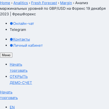
Home
›
Analitics
›
Fresh Forecast
›
Margin
›
Анализ
маржинальных уровней по GBP/USD на Форекс 19 декабря
2023 | ФрешФорекс
●
Онлайн-чат
Telegram
●
Контакты
●
Личный кабинет
Меню
Начать
торговать
ОТКРЫТЬ
ДЕМО-СЧЕТ
Начать
торговать
EN