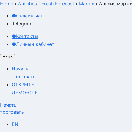
Home
›
Analitics
›
Fresh Forecast
›
Margin
›
Анализ маржи
●
Онлайн-чат
Telegram
●
Контакты
●
Личный кабинет
Меню
Начать
торговать
ОТКРЫТЬ
ДЕМО-СЧЕТ
Начать
торговать
EN