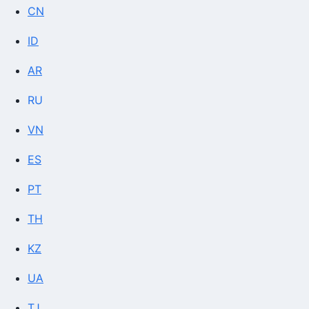
CN
ID
AR
RU
VN
ES
PT
TH
KZ
UA
TJ