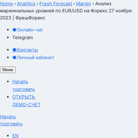
Home
›
Analitics
›
Fresh Forecast
›
Margin
›
Анализ
маржинальных уровней по EUR/USD на Форекс 27 ноября
2023 | ФрешФорекс
●
Онлайн-чат
Telegram
●
Контакты
●
Личный кабинет
Меню
Начать
торговать
ОТКРЫТЬ
ДЕМО-СЧЕТ
Начать
торговать
EN