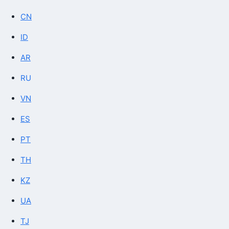
CN
ID
AR
RU
VN
ES
PT
TH
KZ
UA
TJ