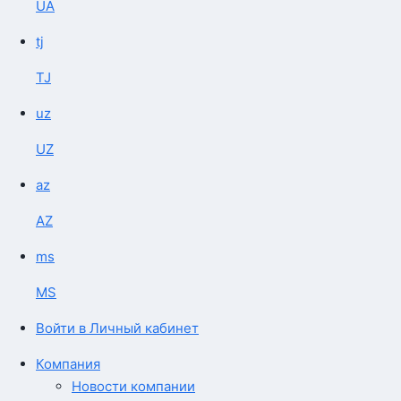
UA
tj
TJ
uz
UZ
az
AZ
ms
MS
Войти в Личный кабинет
Компания
Новости компании